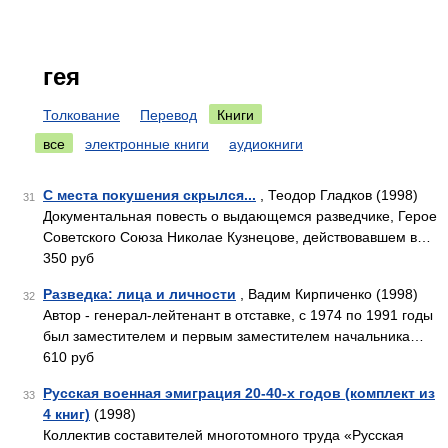
гея
Толкование
Перевод
Книги
все
электронные книги
аудиокниги
С места покушения скрылся...
, Теодор Гладков (1998)
31
Документальная повесть о выдающемся разведчике, Герое
Советского Союза Николае Кузнецове, действовавшем в…
350 руб
Разведка: лица и личности
, Вадим Кирпиченко (1998)
32
Автор - генерал-лейтенант в отставке, с 1974 по 1991 годы
был заместителем и первым заместителем начальника…
610 руб
Русская военная эмиграция 20-40-х годов (комплект из
33
4 книг)
(1998)
Коллектив составителей многотомного труда «Русская