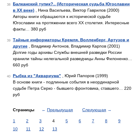
Балканский тупик?.. (Историческая судьба Югославии
38
в XX веке)
, Нина Васильева, Виктор Гаврилов (2000)
Авторы книги обращаются к исторической судьбе
Югославии на протяжении всего XX столетия. Интересные
факты… 380 руб
Тайные информаторы Кремля. Волленберг, Артузов и
39
другие
, Владимир Антонов, Владимир Карпов (2001)
Долгие годы архивы Службы внешней разведки России
хранили тайны нелегальной разведчицы Анны Филоненко…
660 руб
Рыбка из "Аквариума"
, Юрий Папоров (1999)
40
В основе книги - подлинные события в неординарной
судьбе Петра Серко - бывшего фронтовика, ставшего… 220
руб
Страницы
←
Предыдущая
Следующая
→
1
2
3
4
5
6
7
8
9
10
11
12
13