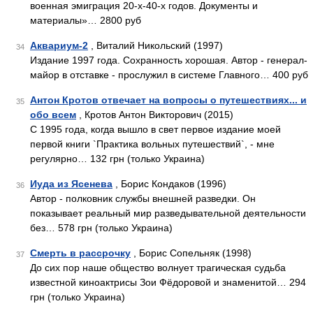
военная эмиграция 20-х-40-х годов. Документы и
материалы»… 2800 руб
Аквариум-2
, Виталий Никольский (1997)
34
Издание 1997 года. Сохранность хорошая. Автор - генерал-
майор в отставке - прослужил в системе Главного… 400 руб
Антон Кротов отвечает на вопросы о путешествиях... и
35
обо всем
, Кротов Антон Викторович (2015)
С 1995 года, когда вышло в свет первое издание моей
первой книги `Практика вольных путешествий`, - мне
регулярно… 132 грн (только Украина)
Иуда из Ясенева
, Борис Кондаков (1996)
36
Автор - полковник службы внешней разведки. Он
показывает реальный мир разведывательной деятельности
без… 578 грн (только Украина)
Смерть в рассрочку
, Борис Сопельняк (1998)
37
До сих пор наше общество волнует трагическая судьба
известной киноактрисы Зои Фёдоровой и знаменитой… 294
грн (только Украина)